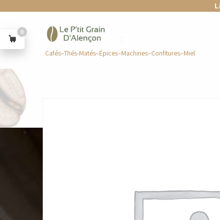
L
0
Cafés–Thés-Matés–Épices–Machines–Confitures–Miel