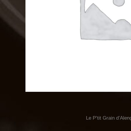
Le P’tit Grain d’Alen