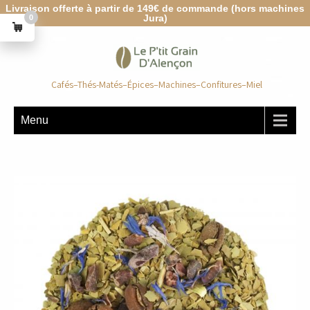
Livraison offerte à partir de 149€ de commande (hors machines
Jura)
0
Cafés–Thés-Matés–Épices–Machines–Confitures–Miel
Menu