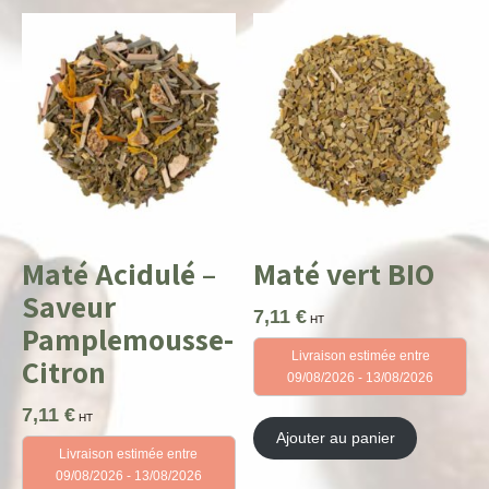
Maté Acidulé –
Maté vert BIO
Saveur
7,11
€
HT
Pamplemousse-
Livraison estimée entre
Citron
09/08/2026 - 13/08/2026
7,11
€
HT
Ajouter au panier
Livraison estimée entre
09/08/2026 - 13/08/2026