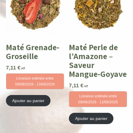
Maté Grenade-
Maté Perle de
Groseille
l’Amazone –
Saveur
7,11
€
HT
Mangue-Goyave
Livraison estimée entre
09/08/2026 - 13/08/2026
7,11
€
HT
Livraison estimée entre
Ajouter au panier
09/08/2026 - 13/08/2026
Ajouter au panier