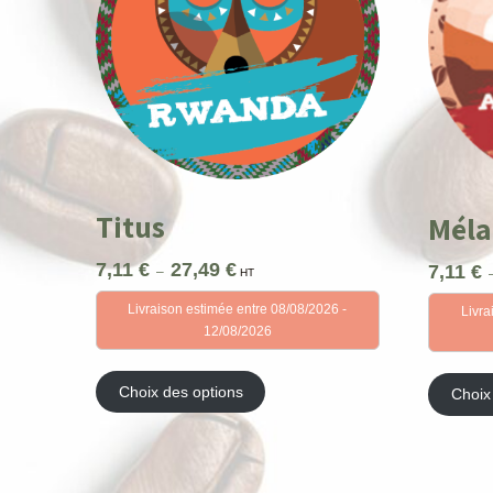
Titus
Méla
7,11
€
27,49
€
Plage
7,11
€
–
HT
de
Livraison estimée entre 08/08/2026 -
Livra
prix :
12/08/2026
7,11 €
à
Ce
27,49 €
produit
Choix des options
Choix
a
plusieurs
variations.
Les