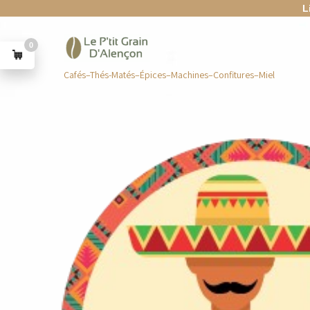
L
0
Cafés–Thés-Matés–Épices–Machines–Confitures–Miel