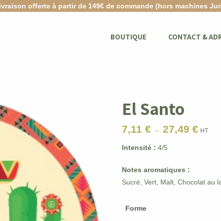
ivraison offerte à partir de 149€ de commande (hors machines Jur
BOUTIQUE
CONTACT & AD
El Santo
7,11
€
27,49
€
Plage
–
HT
de
Intensité :
4/5
prix :
7,11 €
Notes aromatiques :
à
Sucré, Vert, Malt, Chocolat au la
27,49 
Forme