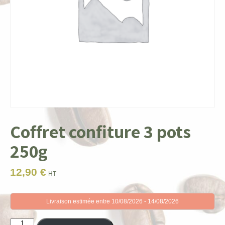
Coffret confiture 3 pots
250g
12,90
€
HT
Livraison estimée entre 10/08/2026 - 14/08/2026
quantité