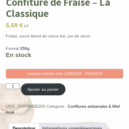
Confiture de Fraise – La
Classique
5,59
€
HT
Fraise, sucre blond de canne bio, jus de citron.
Format
250g
En stock
Livraison estimée entre 11/08/2026 - 15/08/2026
quantité
Ajouter au panier
de
Confiture
de
UGS :
COFRAISE250
Catégorie :
Confitures artisanales & Miel
Fraise
local
-
La
Classique
Description
Informations complémentaires