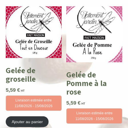
Gelée de
Gelée de
groseille
Pomme à la
rose
5,59
€
HT
Livraison estimée entre
5,59
€
HT
11/08/2026 - 15/08/2026
Livraison estimée entre
11/08/2026 - 15/08/2026
Ajouter au panier