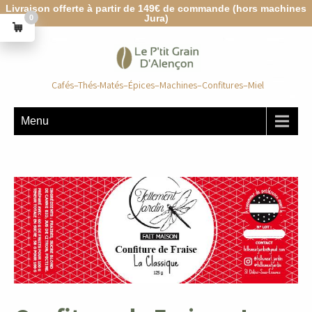
Livraison offerte à partir de 149€ de commande (hors machines
Jura)
0
Cafés–Thés-Matés–Épices–Machines–Confitures–Miel
Menu