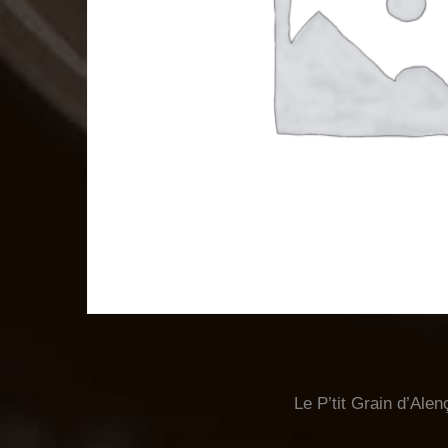
Le P’tit Grain d’Alen