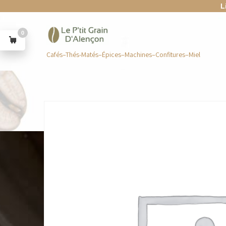
L
0
Cafés–Thés-Matés–Épices–Machines–Confitures–Miel