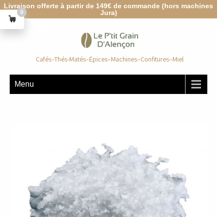
Livraison offerte à partir de 149€ de commande (hors machines
Jura)
0
Cafés–Thés-Matés–Épices–Machines–Confitures–Miel
Menu