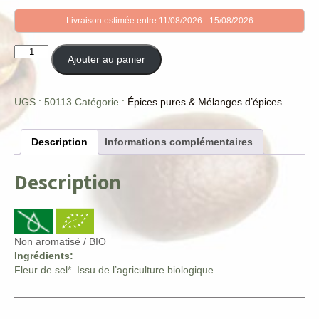
Livraison estimée entre 11/08/2026 - 15/08/2026
quantité
Ajouter au panier
de
Fleur
de
UGS :
50113
Catégorie :
Épices pures & Mélanges d’épices
sel
BIO
Description
Informations complémentaires
Description
Non aromatisé / BIO
Ingrédients:
Fleur de sel*. Issu de l’agriculture biologique