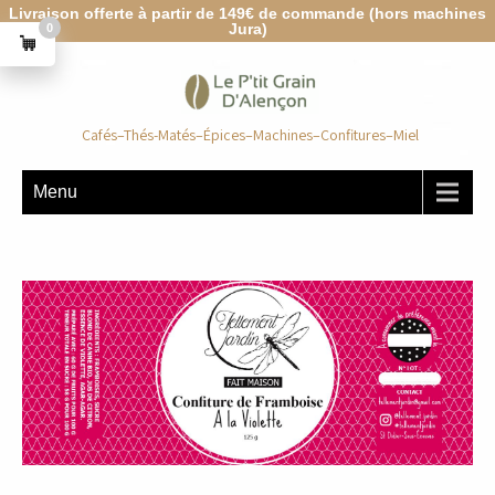
Livraison offerte à partir de 149€ de commande (hors machines
Jura)
0
Cafés–Thés-Matés–Épices–Machines–Confitures–Miel
Menu