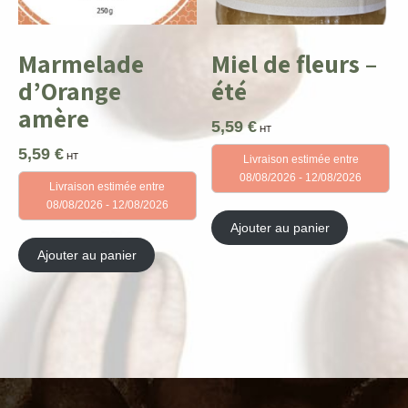
Marmelade
Miel de fleurs –
d’Orange
été
amère
5,59
€
HT
5,59
€
HT
Livraison estimée entre
08/08/2026 - 12/08/2026
Livraison estimée entre
08/08/2026 - 12/08/2026
Ajouter au panier
Ajouter au panier