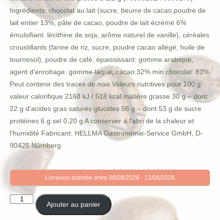
Ingrédients: chocolat au lait (sucre, beurre de cacao,poudre de
lait entier 13%, pâte de cacao, poudre de lait écrémé 6%
émulsifiant: lécithine de soja, arôme naturel de vanille), céréales
croustillants (farine de riz, sucre, poudre cacao allégé, huile de
tournesol), poudre de café, épaississant: gomme arabique,
agent d'enrobage: gomme-laque, cacao:32% min chocolat: 83%
Peut contenir des traces de noix Valeurs nutritives pour 100 g:
valeur calorifique 2168 kJ / 518 kcal matière grasse 30 g – dont
22 g d'acides gras saturés glucides 56 g – dont 53 g de sucre
protéines 6 g sel 0,20 g A conserver à l'abri de la chaleur et
l'humidité Fabricant: HELLMA Gastronomie-Service GmbH, D-
90425 Nürnberg
Livraison estimée entre 08/08/2026 - 12/08/2026
quantité
Ajouter au panier
de
HELLMA