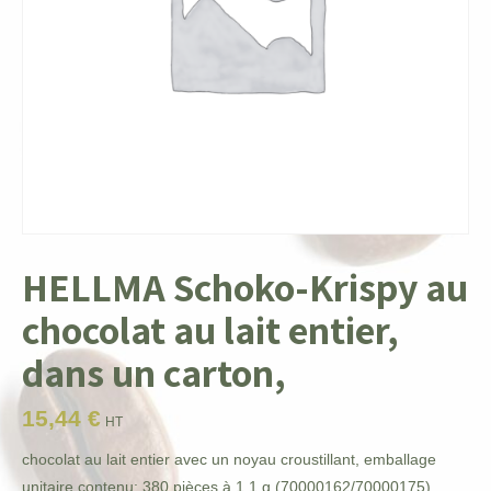
HELLMA Schoko-Krispy au
chocolat au lait entier,
dans un carton,
15,44
€
HT
chocolat au lait entier avec un noyau croustillant, emballage
unitaire contenu: 380 pièces à 1,1 g (70000162/70000175)