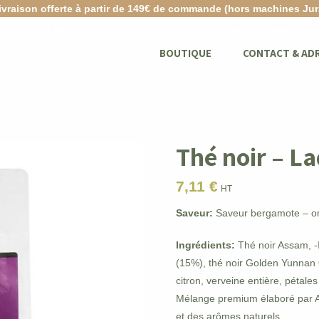
ivraison offerte à partir de 149€ de commande (hors machines Jur
BOUTIQUE
CONTACT & AD
Thé noir – La
7,11
€
HT
Saveur:
Saveur bergamote – or
Ingrédients:
Thé noir Assam, -
(15%), thé noir Golden Yunnan 
citron, verveine entière, pétale
Mélange premium élaboré par Al
et des arômes naturels.