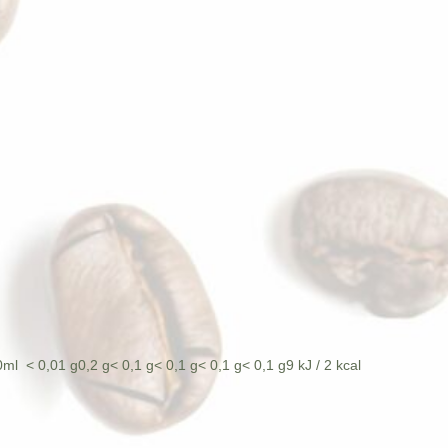
0ml
< 0,01 g
0,2 g
< 0,1 g
< 0,1 g
< 0,1 g
< 0,1 g
9 kJ / 2 kcal