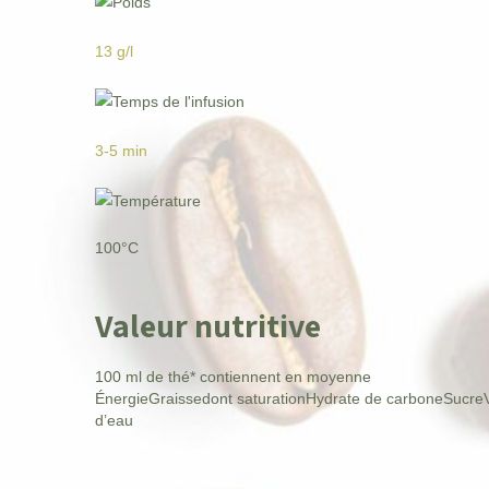
13 g/l
3-5 min
100°C
Valeur nutritive
100 ml de thé* contiennent en moyenne
Énergie
Graisse
dont saturation
Hydrate de carbone
Sucre
d’eau