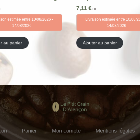
7,11
€
T
HT
ison estimée entre 10/08/2026 -
Livraison estimée entre 10/08/2
14/08/2026
14/08/2026
er au panier
Ajouter au panier
çon
Panier
Mon compte
Mentions légales