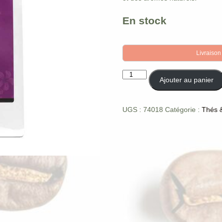
En stock
Livraison
quantité
Ajouter au panier
de
Thé
noir
UGS :
74018
Catégorie :
Thés &
-
Lady
Star
Deluxe
-
100g