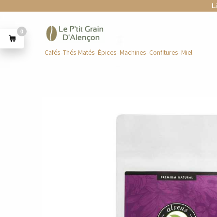
L
0
Cafés–Thés-Matés–Épices–Machines–Confitures–Miel