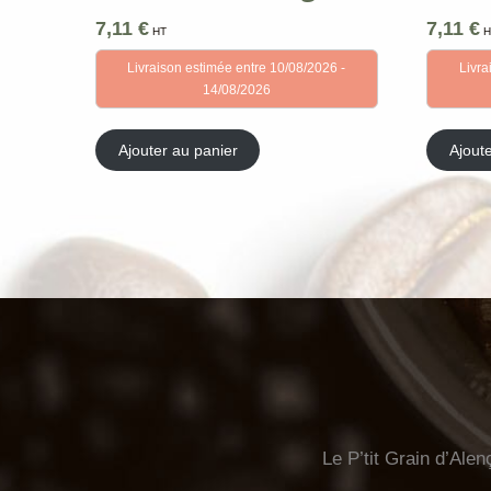
7,11
€
7,11
€
HT
H
Livraison estimée entre 10/08/2026 -
Livra
14/08/2026
Ajouter au panier
Ajout
Le P’tit Grain d’Alen