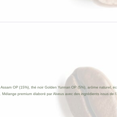
ir Assam OP (15%), thé noir Golden Yunnan OP (5%), arôme naturel, éco
t. Mélange premium élaboré par Alveus avec des ingrédients issus de l‘