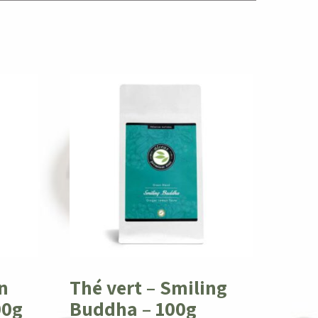
n
Thé vert – Smiling
00g
Buddha – 100g