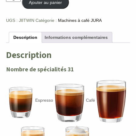
Ajouter au panier
de
J8
TWIN
UGS :
J8TWIN
Catégorie :
Machines à café JURA
Description
Informations complémentaires
Description
Nombre de spécialités 31
Espresso
Café