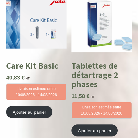
Care Kit Basic
Tablettes de
détartrage 2
40,83
€
HT
phases
Livraison estimée entre
10/08/2026 - 14/08/2026
11,58
€
HT
Livraison estimée entre
Ajouter au panier
10/08/2026 - 14/08/2026
Ajouter au panier