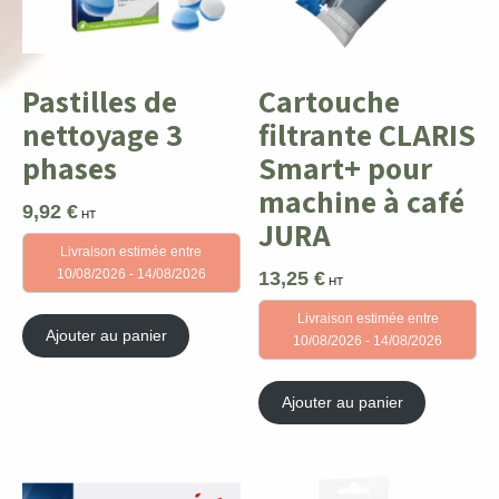
Pastilles de
Cartouche
nettoyage 3
filtrante CLARIS
phases
Smart+ pour
machine à café
9,92
€
HT
JURA
Livraison estimée entre
10/08/2026 - 14/08/2026
13,25
€
HT
Livraison estimée entre
Ajouter au panier
10/08/2026 - 14/08/2026
Ajouter au panier