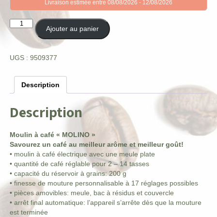
Livraison estimée entre 08/08/2026 - 12/08/2026
quantité
Ajouter au panier
de
Melitta
Moulin
UGS :
9509377
à
café
MOLINO,
Description
noir
/
Description
rouge
Moulin à café « MOLINO »
Savourez un café au meilleur arôme et meilleur goût!
• moulin à café électrique avec une meule plate
• quantité de café réglable pour 2 – 14 tasses
• capacité du réservoir à grains: 200 g
• finesse de mouture personnalisable à 17 réglages possibles
• pièces amovibles: meule, bac à résidus et couvercle
• arrêt final automatique: l’appareil s’arrête dès que la mouture
est terminée