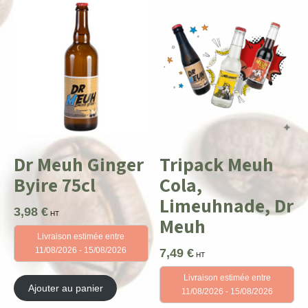
Dr Meuh Ginger
Tripack Meuh
Byire 75cl
Cola,
Limeuhnade, Dr
3,98
€
HT
Meuh
Livraison estimée entre
11/08/2026 - 15/08/2026
7,49
€
HT
Livraison estimée entre
Ajouter au panier
11/08/2026 - 15/08/2026