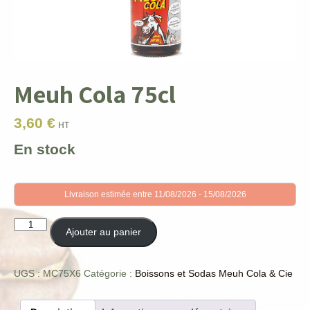
Meuh Cola 75cl
3,60
€
HT
En stock
Livraison estimée entre 11/08/2026 - 15/08/2026
quantité
Ajouter au panier
de
Meuh
Cola
UGS :
MC75X6
Catégorie :
Boissons et Sodas Meuh Cola & Cie
75cl