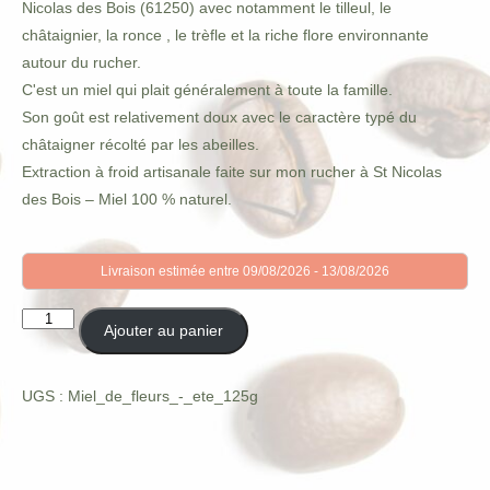
Nicolas des Bois (61250) avec notamment le tilleul, le
châtaignier, la ronce , le trèfle et la riche flore environnante
autour du rucher.
C'est un miel qui plait généralement à toute la famille.
Son goût est relativement doux avec le caractère typé du
châtaigner récolté par les abeilles.
Extraction à froid artisanale faite sur mon rucher à St Nicolas
des Bois – Miel 100 % naturel.
Livraison estimée entre 09/08/2026 - 13/08/2026
quantité
Ajouter au panier
de
Miel
de
UGS :
Miel_de_fleurs_-_ete_125g
fleurs
-
été
-