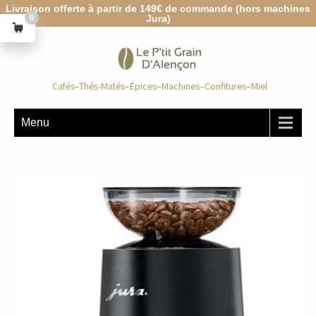
Livraison offerte à partir de 149€ de commande (hors machines
Jura)
0
Cafés–Thés-Matés–Épices–Machines–Confitures–Miel
Menu