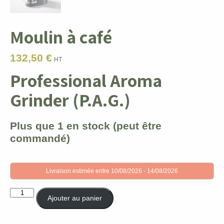
Moulin à café
132,50
€
HT
Professional Aroma
Grinder (P.A.G.)
Plus que 1 en stock (peut être
commandé)
Livraison estimée entre 10/08/2026 - 14/08/2026
quantité
Ajouter au panier
de
Moulin
à