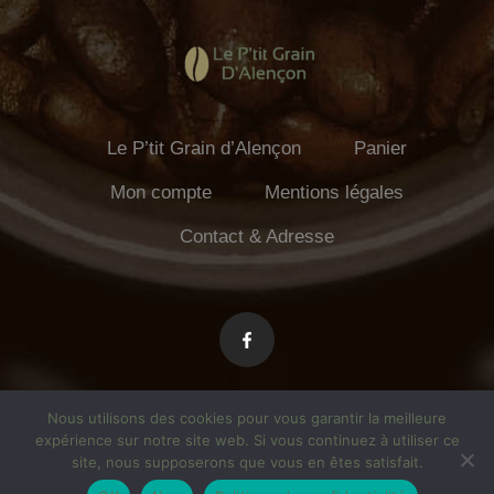
choisies
choisies
sur
sur
la
la
page
page
du
du
produit
produit
Le P’tit Grain d’Alençon
Panier
Mon compte
Mentions légales
Contact & Adresse
Nous utilisons des cookies pour vous garantir la meilleure
expérience sur notre site web. Si vous continuez à utiliser ce
Le P'tit Grain d'Alençon – alencontorrefaction.fr Theme By
SKT
site, nous supposerons que vous en êtes satisfait.
Cafe