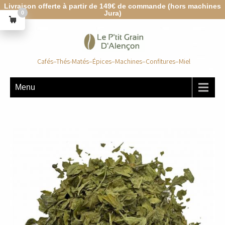
Livraison offerte à partir de 149€ de commande (hors machines
Jura)
0
Cafés–Thés-Matés–Épices–Machines–Confitures–Miel
Menu