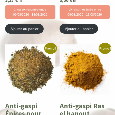
3,17
€
3,56
€
HT
HT
Livraison estimée entre
Livraison estimée entre
09/08/2026 - 13/08/2026
09/08/2026 - 13/08/2026
Ajouter au panier
Ajouter au panier
Promo !
Promo !
Anti-gaspi
Anti-gaspi Ras
Épices pour
el hanout