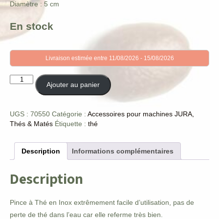
Diamètre : 5 cm
En stock
Livraison estimée entre 11/08/2026 - 15/08/2026
quantité
Ajouter au panier
de
Pince
à
UGS :
70550
Catégorie :
Accessoires pour machines JURA,
thé
Thés & Matés
Étiquette :
thé
Ø
5
cm
Description
Informations complémentaires
Description
Pince à Thé en Inox extrêmement facile d’utilisation, pas de
perte de thé dans l’eau car elle referme très bien.