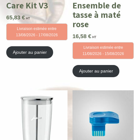
Care Kit V3
Ensemble de
tasse à maté
65,83
€
HT
rose
Livraison estimée entre
13/08/2026 - 17/08/2026
16,58
€
HT
Livraison estimée entre
Ajouter au panier
11/08/2026 - 15/08/2026
Ajouter au panier