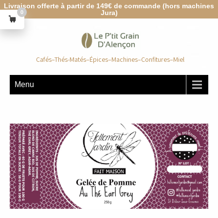
Livraison offerte à partir de 149€ de commande (hors machines
Jura)
0
Cafés–Thés-Matés–Épices–Machines–Confitures–Miel
Menu