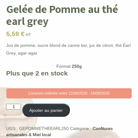
Gelée de Pomme au thé
earl grey
5,59
€
HT
Jus de pomme, sucre blond de canne bio, jus de citron, thé Earl
Grey, agar-agar.
Format
250g
Plus que 2 en stock
Livraison estimée entre 12/08/2026 - 16/08/2026
quantité
Ajouter au panier
de
Gelée
de
UGS :
GEPOMMETHEEARL250
Catégorie :
Confitures
Pomme
artisanales & Miel local
au