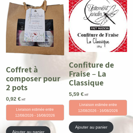
Confiture de
Coffret à
Fraise – La
composer pour
Classique
2 pots
5,59
€
HT
0,92
€
HT
Livraison estimée entre
Livraison estimée entre
12/08/2026 - 16/08/2026
12/08/2026 - 16/08/2026
Ajouter au panier
Ajouter au panier