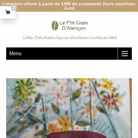
Livraison offerte à partir de 149€ de commande (hors machines
Jura)
0
Cafés–Thés-Matés–Épices–Machines–Confitures–Miel
Menu