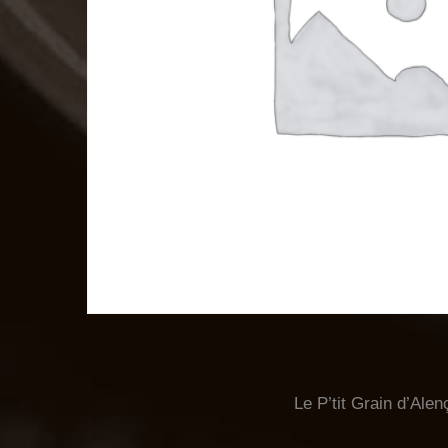
Le P’tit Grain d’Alen