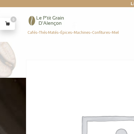
L
0
Cafés–Thés-Matés–Épices–Machines–Confitures–Miel