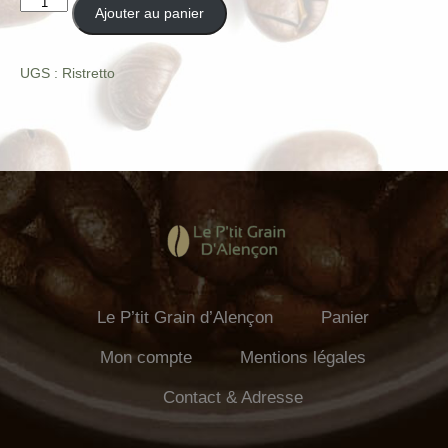
quantité
Ajouter au panier
de
Ristretto
UGS :
Ristretto
Le P’tit Grain d’Alençon
Panier
Mon compte
Mentions légales
Contact & Adresse