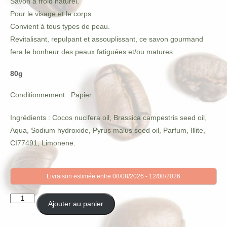
Savon à froid naturel.
Pour le visage et le corps.
Convient à tous types de peau.
Revitalisant, repulpant et assouplissant, ce savon gourmand
fera le bonheur des peaux fatiguées et/ou matures.
80g
Conditionnement : Papier
Ingrédients : Cocos nucifera oil, Brassica campestris seed oil,
Aqua, Sodium hydroxide, Pyrus malus seed oil, Parfum, Illite,
CI77491, Limonene.
Livraison estimée entre 08/08/2026 - 12/08/2026
quantité
Ajouter au panier
de
Savon