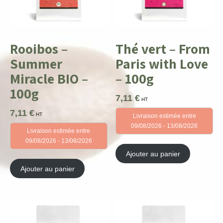
Rooibos –
Thé vert – From
Summer
Paris with Love
Miracle BIO –
– 100g
100g
7,11
€
HT
7,11
€
HT
Livraison estimée entre
09/08/2026 - 13/08/2026
Livraison estimée entre
09/08/2026 - 13/08/2026
Ajouter au panier
Ajouter au panier