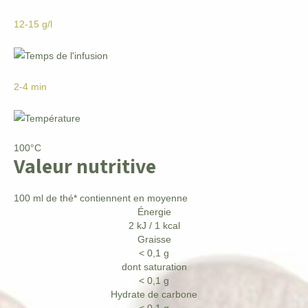
12-15 g/l
2-4 min
100°C
Valeur nutritive
100 ml de thé* contiennent en moyenne
Énergie
2 kJ / 1 kcal
Graisse
< 0,1 g
dont saturation
< 0,1 g
Hydrate de carbone
< 0,1 g