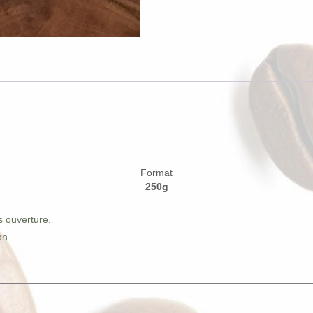
Format
250g
.
s ouverture.
on.