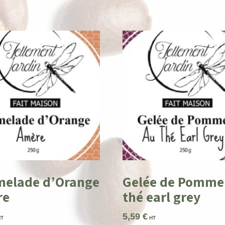
elade d’Orange
Gelée de Pomme
re
thé earl grey
5,59
€
HT
HT