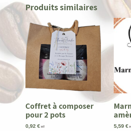
Produits similaires
Coffret à composer
Marm
pour 2 pots
amè
0,92
€
5,59
€
HT