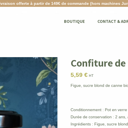
ivraison offerte à partir de 149€ de commande (hors machines Jur
BOUTIQUE
CONTACT & AD
Confiture de
5,59
€
HT
Figue, sucre blond de canne bio,
Conditionnement : Pot en verre r
Durée de conservation : 2 ans, 
Ingrédients : Figue, sucre blond