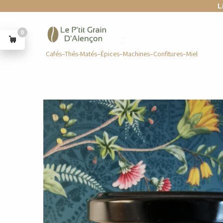
L
0
Cafés–Thés-Matés–Épices–Machines–Confitures–Miel