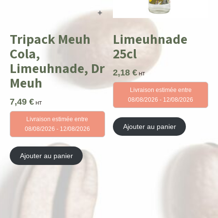
Tripack Meuh
Limeuhnade
Cola,
25cl
Limeuhnade, Dr
2,18
€
HT
Meuh
Livraison estimée entre
08/08/2026 - 12/08/2026
7,49
€
HT
Livraison estimée entre
Ajouter au panier
08/08/2026 - 12/08/2026
Ajouter au panier