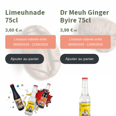
Limeuhnade
Dr Meuh Ginger
75cl
Byire 75cl
3,60
€
3,98
€
HT
HT
Livraison estimée entre
Livraison estimée entre
08/08/2026 - 12/08/2026
08/08/2026 - 12/08/2026
Ajouter au panier
Ajouter au panier