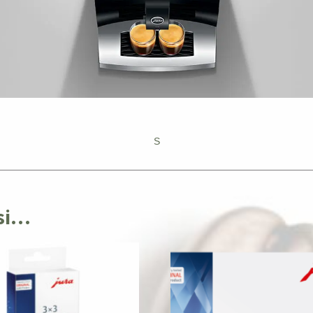
S
ssi…