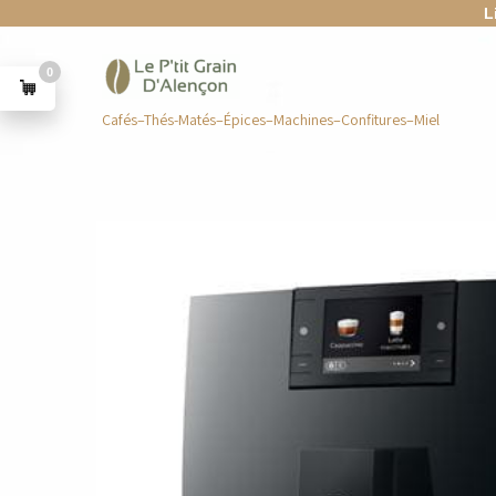
L
0
Cafés–Thés-Matés–Épices–Machines–Confitures–Miel