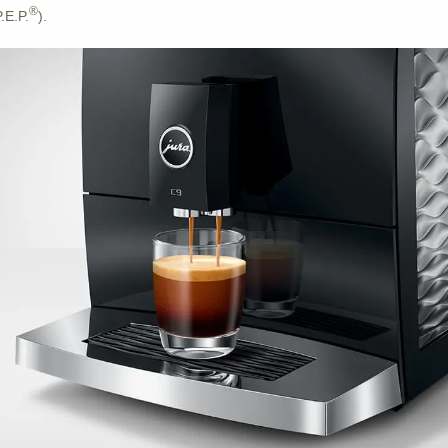
®
.E.P.
).