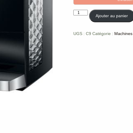
quantité
Ajouter au panier
de
C9
UGS :
C9
Catégorie :
Machines