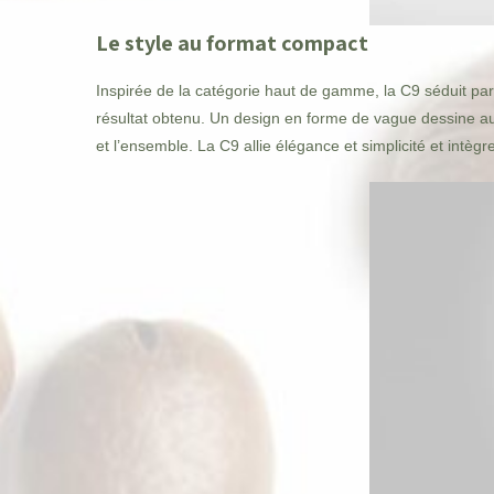
Le style au format compact
Inspirée de la catégorie haut de gamme, la C9 séduit par
résultat obtenu. Un design en forme de vague dessine aus
et l’ensemble. La C9 allie élégance et simplicité et int