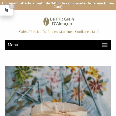
Livraison offerte à partir de 149€ de commande (hors machines
Jura)
0
Cafés–Thés-Matés–Épices–Machines–Confitures–Miel
Menu