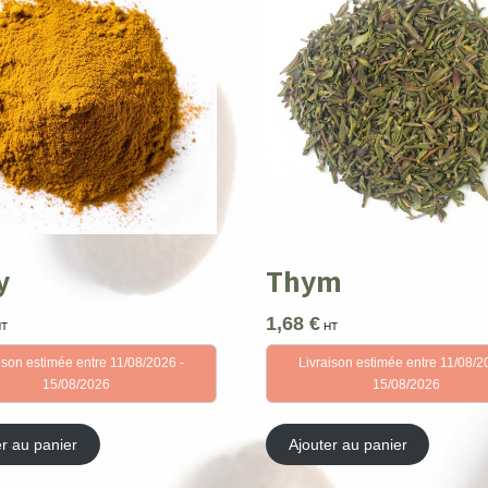
y
Thym
1,68
€
HT
HT
ison estimée entre 11/08/2026 -
Livraison estimée entre 11/08/2
15/08/2026
15/08/2026
er au panier
Ajouter au panier