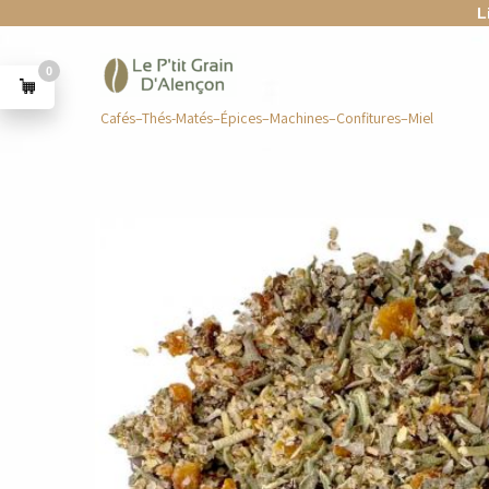
L
0
Cafés–Thés-Matés–Épices–Machines–Confitures–Miel