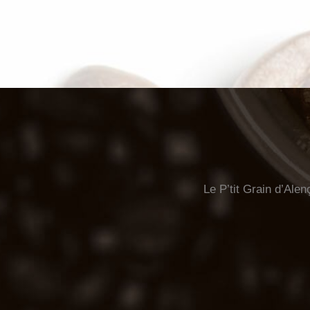
Le P’tit Grain d’Alen