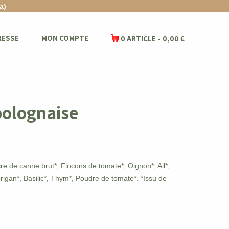
a)
RESSE
MON COMPTE
0 ARTICLE
0,00 €
bolognaise
cre de canne brut*, Flocons de tomate*, Oignon*, Ail*,
rigan*, Basilic*, Thym*, Poudre de tomate*. *Issu de