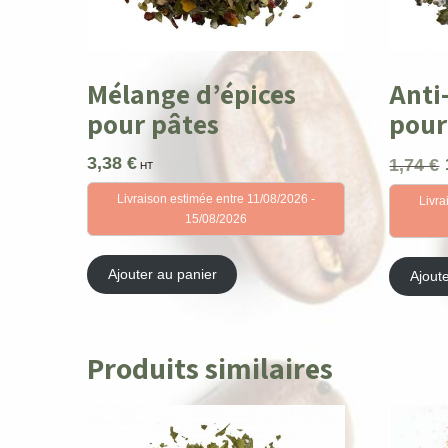
Mélange d’épices
Anti
pour pâtes
pour
3,38
€
1,74
€
HT
p
Livraison estimée entre 11/08/2026 -
Livra
i
15/08/2026
é
1
Ajouter au panier
Ajout
Produits similaires