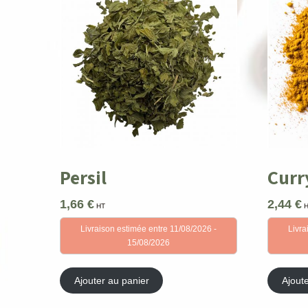
Persil
Curr
1,66
€
2,44
€
HT
Livraison estimée entre 11/08/2026 -
Livra
15/08/2026
Ajouter au panier
Ajout