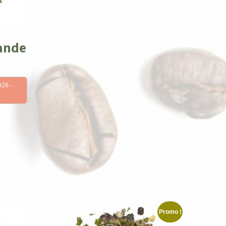
ande
026 -
Promo !