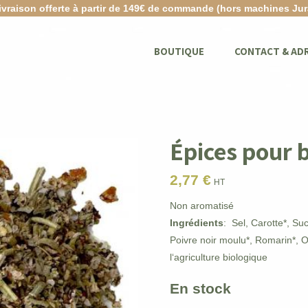
ivraison offerte à partir de 149€ de commande (hors machines Jur
BOUTIQUE
CONTACT & AD
Épices pour 
2,77
€
HT
Non aromatisé
Ingrédients
: Sel, Carotte*, Su
Poivre noir moulu*, Romarin*, O
l‘agriculture biologique
En stock