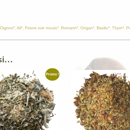
ignon*, Ail*, Poivre noir moulu*, Romarin*, Origan*, Basilic*, Thym*, Po
ssi…
Promo !