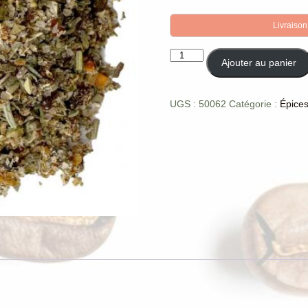
Livraison
quantité
Ajouter au panier
de
Épices
pour
UGS :
50062
Catégorie :
Épice
bolognaise