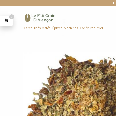
L
0
Cafés–Thés-Matés–Épices–Machines–Confitures–Miel