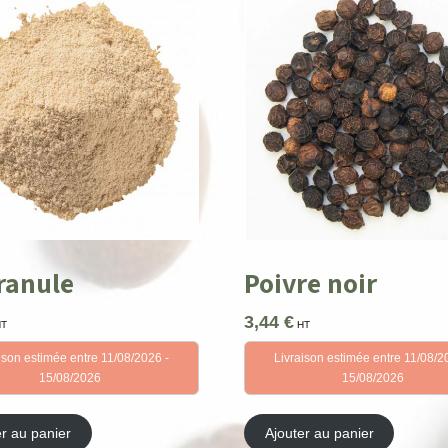
granule
Poivre noir
3,44
€
HT
HT
ison estimée entre 11/08/2026 -
Livraison estimée entre 11/08/2
15/08/2026
15/08/2026
er au panier
Ajouter au panier