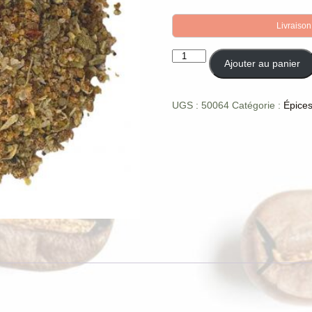
Livraison
quantité
Ajouter au panier
de
Mélange
pour
UGS :
50064
Catégorie :
Épice
viande