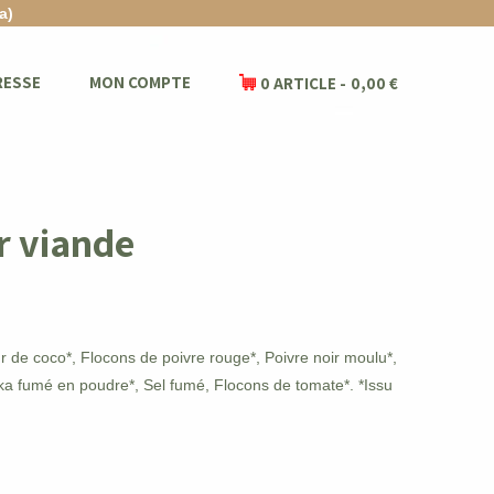
a)
RESSE
MON COMPTE
0 ARTICLE
0,00 €
r viande
ur de coco*, Flocons de poivre rouge*, Poivre noir moulu*,
rika fumé en poudre*, Sel fumé, Flocons de tomate*. *Issu