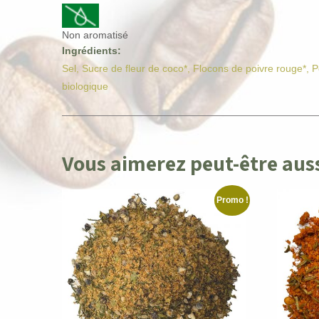
Non aromatisé
Ingrédients:
Sel, Sucre de fleur de coco*, Flocons de poivre rouge*, P
biologique
Vous aimerez peut-être au
Promo !