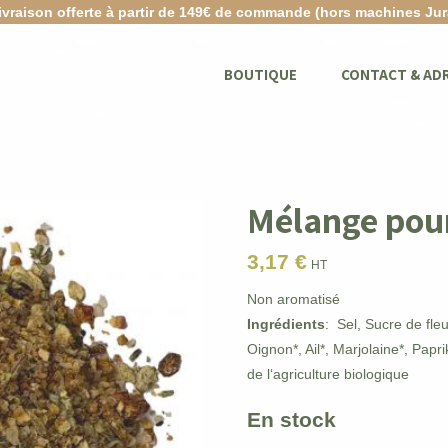
ivraison offerte à partir de 149€ de commande (hors machines Jur
BOUTIQUE
CONTACT & AD
Mélange pou
3,17
€
HT
Non aromatisé
Ingrédients
: Sel, Sucre de fle
Oignon*, Ail*, Marjolaine*, Pap
de l‘agriculture biologique
En stock