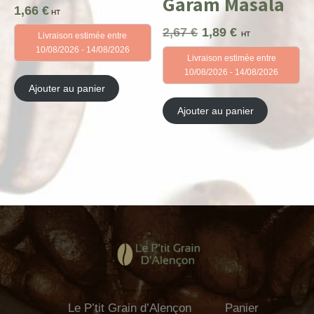
Garam Masala
1,66
€
HT
2,67
€
1,89
€
Le
Le
HT
Livraison estimée entre
prix
prix
10/08/2026 - 14/08/2026
Livraison estimée entre
initial
actuel
10/08/2026 - 14/08/2026
était :
est :
2,67 €.
1,89 €.
Ajouter au panier
Ajouter au panier
Le P’tit Grain d’Alençon
Panier