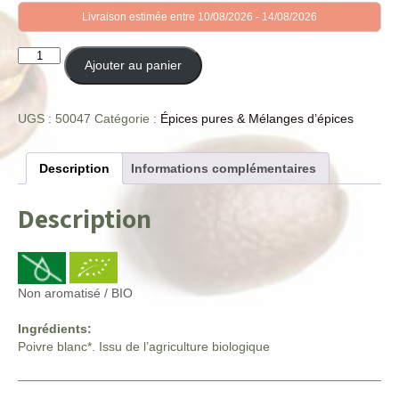
Livraison estimée entre 10/08/2026 - 14/08/2026
quantité
Ajouter au panier
de
Poivre
blanc
UGS :
50047
Catégorie :
Épices pures & Mélanges d’épices
concassé
BIO
Description
Informations complémentaires
Description
Non aromatisé / BIO
Ingrédients:
Poivre blanc*. Issu de l’agriculture biologique