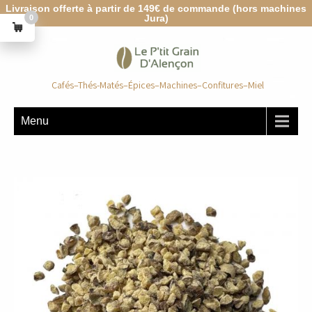
Livraison offerte à partir de 149€ de commande (hors machines
Jura)
0
Cafés–Thés-Matés–Épices–Machines–Confitures–Miel
Menu