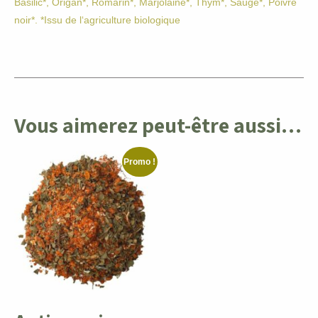
Basilic*, Origan*, Romarin*, Marjolaine*, Thym*, Sauge*, Poivre
noir*. *Issu de l‘agriculture biologique
Vous aimerez peut-être aussi…
Promo !