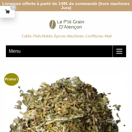
Livraison offerte à partir de 149€ de commande (hors machines
Jura)
0
Cafés–Thés-Matés–Épices–Machines–Confitures–Miel
Menu
Promo !