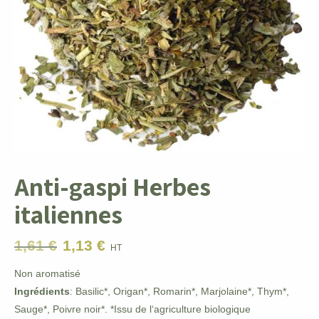
Anti-gaspi Herbes
italiennes
1,61
€
1,13
€
Le
Le
HT
prix
prix
Non aromatisé
initial
actuel
Ingrédients
: Basilic*, Origan*, Romarin*, Marjolaine*, Thym*,
était :
est :
Sauge*, Poivre noir*. *Issu de l‘agriculture biologique
1,61 €.
1,13 €.