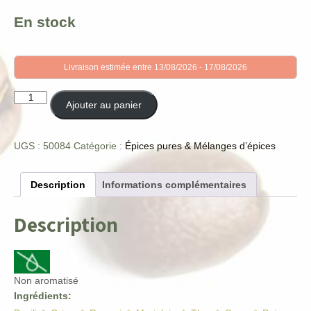
En stock
Livraison estimée entre 13/08/2026 - 17/08/2026
quantité
Ajouter au panier
de
Anti-
gaspi
UGS :
50084
Catégorie :
Épices pures & Mélanges d’épices
Herbes
italiennes
Description
Informations complémentaires
Description
Non aromatisé
Ingrédients: