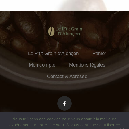
Le P’tit Grain d’Alençon
Panier
Mon compte
Mentions légales
Contact & Adresse
Nous utilisons des cookies pour vous garantir la meilleure
expérience sur notre site web. Si vous continuez à utiliser ce