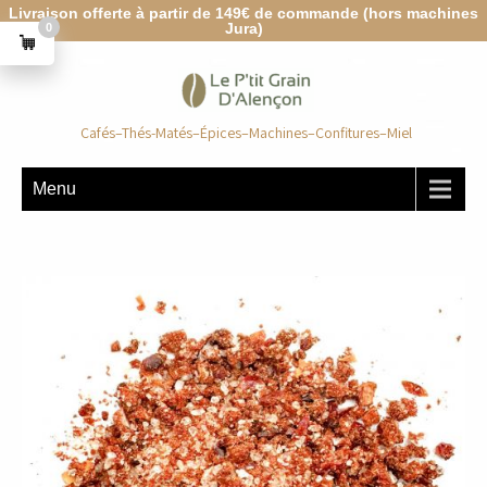
Livraison offerte à partir de 149€ de commande (hors machines
Jura)
0
Cafés–Thés-Matés–Épices–Machines–Confitures–Miel
Menu