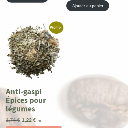
Ajouter au panier
Promo !
Anti-gaspi
Épices pour
légumes
1,74
€
1,22
€
Le
Le
HT
prix
prix