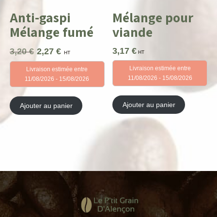
Anti-gaspi
Mélange pour
Mélange fumé
viande
3,17
€
3,20
€
2,27
€
Le
Le
HT
HT
prix
prix
Livraison estimée entre
Livraison estimée entre
initial
actuel
11/08/2026 - 15/08/2026
11/08/2026 - 15/08/2026
était :
est :
3,20 €.
2,27 €.
Ajouter au panier
Ajouter au panier