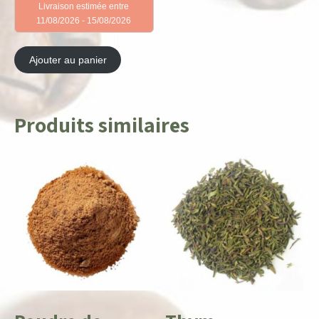
Livraison estimée entre
initial
actuel
11/08/2026 - 15/08/2026
était :
est :
1,74 €.
1,22 €.
Ajouter au panier
Produits similaires