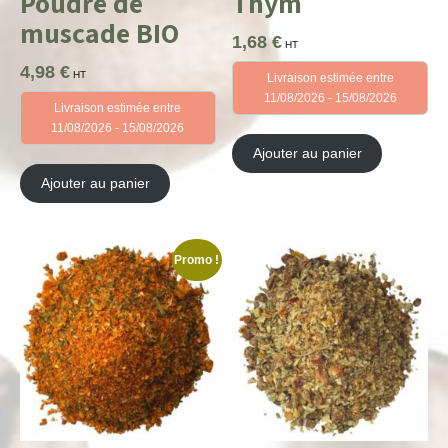
Poudre de
Thym
muscade BIO
1,68
€
HT
4,98
€
HT
Livraison estimée entre
11/08/2026 - 15/08/2026
Livraison estimée entre
11/08/2026 - 15/08/2026
Ajouter au panier
Ajouter au panier
Promo !