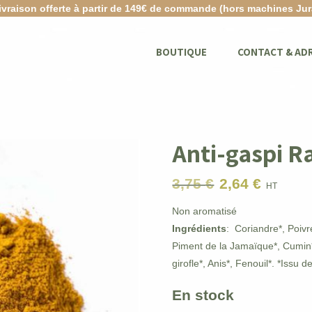
ivraison offerte à partir de 149€ de commande (hors machines Jur
BOUTIQUE
CONTACT & AD
Anti-gaspi R
3,75
€
2,64
€
Le
Le
HT
prix
prix
Non aromatisé
initial
actuel
Ingrédients
: Coriandre*, Poiv
était :
est :
Piment de la Jamaïque*, Cumin
3,75 €.
2,64 €.
girofle*, Anis*, Fenouil*. *Issu d
En stock