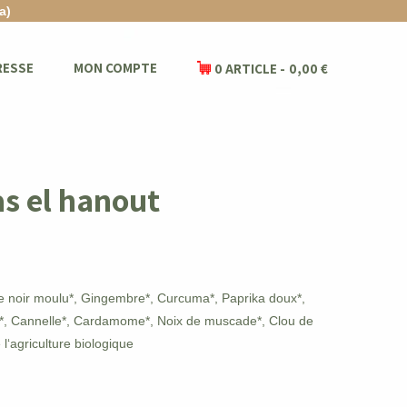
a)
RESSE
MON COMPTE
0 ARTICLE
0,00 €
as el hanout
re noir moulu*, Gingembre*, Curcuma*, Paprika doux*,
*, Cannelle*, Cardamome*, Noix de muscade*, Clou de
e l‘agriculture biologique