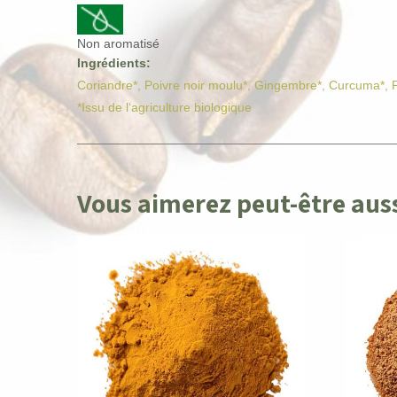
Non aromatisé
Ingrédients:
Coriandre*, Poivre noir moulu*, Gingembre*, Curcuma*, P
*Issu de l‘agriculture biologique
Vous aimerez peut-être au