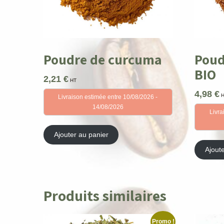
Poudre de curcuma
Poud
BIO
2,21
€
HT
4,98
€
Livraison estimée entre 10/08/2026 -
14/08/2026
Livra
Ajouter au panier
Ajout
Produits similaires
Promo !