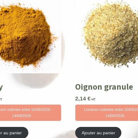
y
Oignon granule
2,14
€
HT
HT
ison estimée entre 10/08/2026 -
Livraison estimée entre 10/08/2
14/08/2026
14/08/2026
er au panier
Ajouter au panier