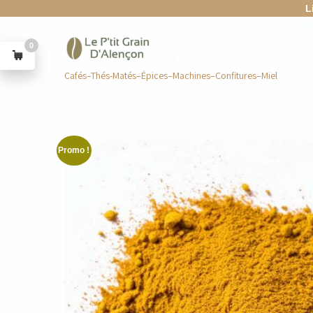
L
0
Cafés–Thés-Matés–Épices–Machines–Confitures–Miel
Promo !