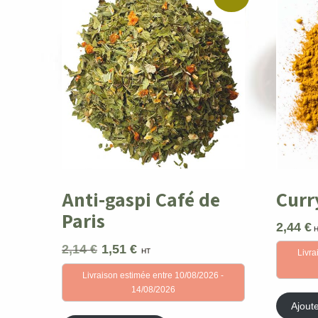
Anti-gaspi Café de
Curr
Paris
2,44
€
2,14
€
1,51
€
Le
Le
HT
Livra
prix
prix
Livraison estimée entre 10/08/2026 -
initial
actuel
14/08/2026
était :
est :
2,14 €.
1,51 €.
Ajout